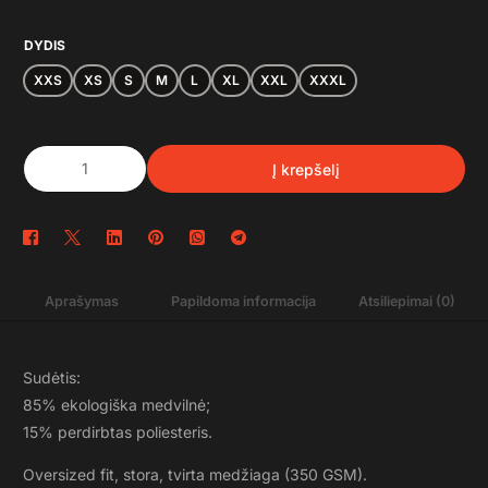
DYDIS
XXS
XS
S
M
L
XL
XXL
XXXL
Į krepšelį
Aprašymas
Papildoma informacija
Atsiliepimai (0)
Sudėtis:
85% ekologiška medvilnė;
15% perdirbtas poliesteris.
Oversized fit, stora, tvirta medžiaga (350 GSM).