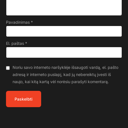
Pavadinimas
*
El. paštas
*
Noriu savo interneto naršyklėje išsaugoti vardą, el. pašto
adresą ir interneto puslapį, kad jų nebereiktų įvesti iš
naujo, kai kitą kartą vėl norėsiu parašyti komentarą.