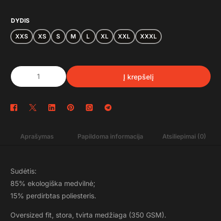
DYDIS
XXS
XS
S
M
L
XL
XXL
XXXL
Į krepšelį
Aprašymas
Papildoma informacija
Atsiliepimai (0)
Sudėtis:
85% ekologiška medvilnė;
15% perdirbtas poliesteris.
Oversized fit, stora, tvirta medžiaga (350 GSM).