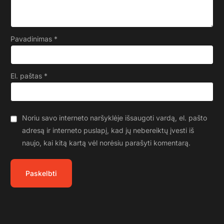
Pavadinimas
*
El. paštas
*
Noriu savo interneto naršyklėje išsaugoti vardą, el. pašto
adresą ir interneto puslapį, kad jų nebereiktų įvesti iš
naujo, kai kitą kartą vėl norėsiu parašyti komentarą.